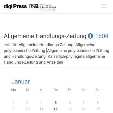
Toggl
navig
Allgemeine Handlungs-Zeitung
1804
enthält:
Allgemeine Handlungs-Zeitung
Allgemeine
polytechnische Zeitung
Allgemeine polytechnische Zeitung
und Handlungs-Zeitung
Kaiserlich-privilegirte allgemeine
Handlungs-Zeitung und Anzeigen
Januar
Mo
Di
Mi
Do
Fr
Sa
So
1
2
3
4
5
6
7
8
9
10
11
12
13
14
15