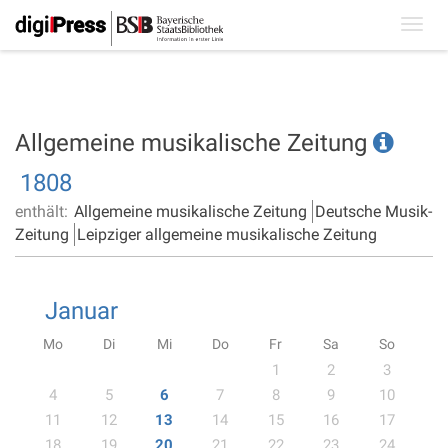
Toggl
navig
Allgemeine musikalische Zeitung
1808
enthält:
Allgemeine musikalische Zeitung
Deutsche Musik-
Zeitung
Leipziger allgemeine musikalische Zeitung
Januar
Mo
Di
Mi
Do
Fr
Sa
So
1
2
3
4
5
6
7
8
9
10
11
12
13
14
15
16
17
18
19
20
21
22
23
24