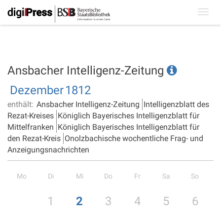
Toggl
navig
Ansbacher Intelligenz-Zeitung
Dezember
1812
enthält:
Ansbacher Intelligenz-Zeitung
Intelligenzblatt des
Rezat-Kreises
Königlich Bayerisches Intelligenzblatt für
Mittelfranken
Königlich Bayerisches Intelligenzblatt für
den Rezat-Kreis
Onolzbachische wochentliche Frag- und
Anzeigungsnachrichten
Mo
Di
Mi
Do
Fr
Sa
So
1
2
3
4
5
6