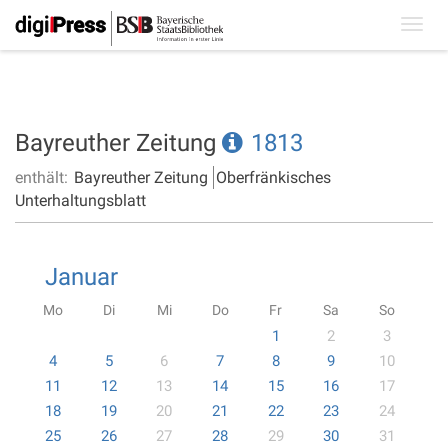
Toggl
navig
Bayreuther Zeitung
1813
enthält:
Bayreuther Zeitung
Oberfränkisches
Unterhaltungsblatt
Januar
Mo
Di
Mi
Do
Fr
Sa
So
1
2
3
4
5
6
7
8
9
10
11
12
13
14
15
16
17
18
19
20
21
22
23
24
25
26
27
28
29
30
31