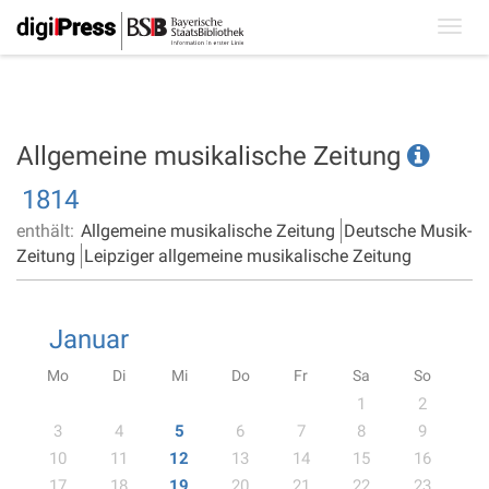
Toggl
navig
Allgemeine musikalische Zeitung
1814
enthält:
Allgemeine musikalische Zeitung
Deutsche Musik-
Zeitung
Leipziger allgemeine musikalische Zeitung
Januar
Mo
Di
Mi
Do
Fr
Sa
So
1
2
3
4
5
6
7
8
9
10
11
12
13
14
15
16
17
18
19
20
21
22
23