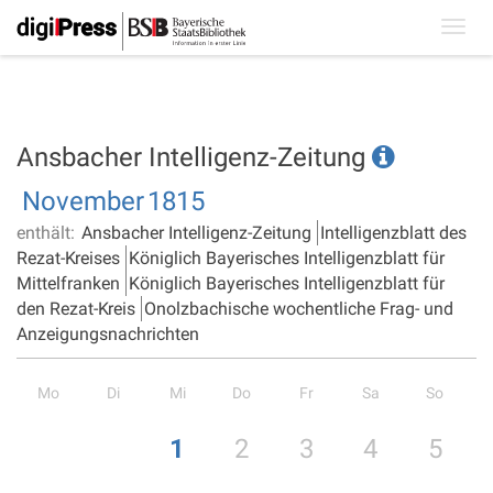
Toggl
navig
Ansbacher Intelligenz-Zeitung
November
1815
enthält:
Ansbacher Intelligenz-Zeitung
Intelligenzblatt des
Rezat-Kreises
Königlich Bayerisches Intelligenzblatt für
Mittelfranken
Königlich Bayerisches Intelligenzblatt für
den Rezat-Kreis
Onolzbachische wochentliche Frag- und
Anzeigungsnachrichten
Mo
Di
Mi
Do
Fr
Sa
So
1
2
3
4
5