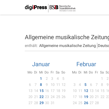
Allgemeine musikalische Zeitu
enthält:
Allgemeine musikalische Zeitung
Deuts
Januar
Februar
Mo
Di
Mi
Do
Fr
Sa
So
Mo
Di
Mi
Do
Fr
Sa
S
1
2
3
4
5
1
2
6
7
8
9
10
11
12
3
4
5
6
7
8
9
13
14
15
16
17
18
19
10
11
12
13
14
15
1
20
21
22
23
24
25
26
17
18
19
20
21
22
2
27
28
29
30
31
24
25
26
27
28