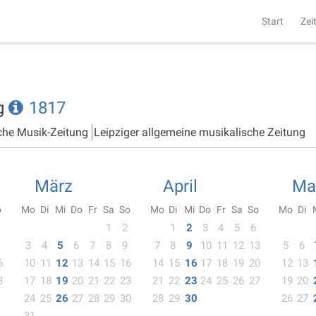
Start
Zei
ng
1817
che Musik-Zeitung
Leipziger allgemeine musikalische Zeitung
März
April
Ma
o
Mo
Di
Mi
Do
Fr
Sa
So
Mo
Di
Mi
Do
Fr
Sa
So
Mo
Di
1
2
1
2
3
4
5
6
3
4
5
6
7
8
9
7
8
9
10
11
12
13
5
6
6
10
11
12
13
14
15
16
14
15
16
17
18
19
20
12
13
3
17
18
19
20
21
22
23
21
22
23
24
25
26
27
19
20
24
25
26
27
28
29
30
28
29
30
26
27