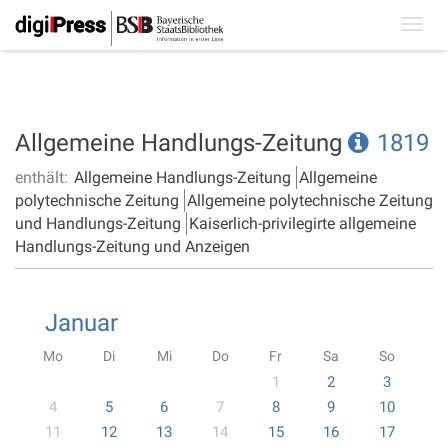
Toggl
navig
Allgemeine Handlungs-Zeitung
1819
enthält:
Allgemeine Handlungs-Zeitung
Allgemeine
polytechnische Zeitung
Allgemeine polytechnische Zeitung
und Handlungs-Zeitung
Kaiserlich-privilegirte allgemeine
Handlungs-Zeitung und Anzeigen
Januar
Mo
Di
Mi
Do
Fr
Sa
So
1
2
3
4
5
6
7
8
9
10
11
12
13
14
15
16
17