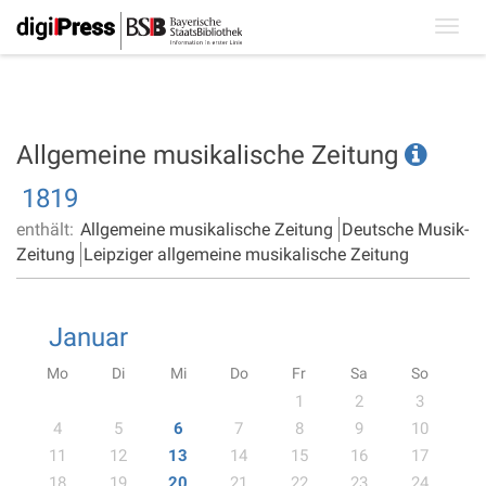
Toggl
navig
Allgemeine musikalische Zeitung
1819
enthält:
Allgemeine musikalische Zeitung
Deutsche Musik-
Zeitung
Leipziger allgemeine musikalische Zeitung
Januar
Mo
Di
Mi
Do
Fr
Sa
So
1
2
3
4
5
6
7
8
9
10
11
12
13
14
15
16
17
18
19
20
21
22
23
24