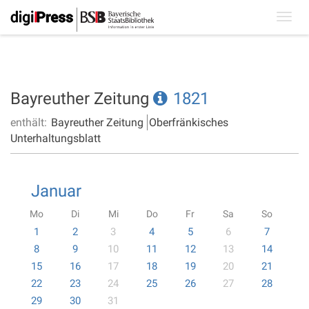
Toggl
navig
Bayreuther Zeitung
1821
enthält:
Bayreuther Zeitung
Oberfränkisches
Unterhaltungsblatt
Januar
Mo
Di
Mi
Do
Fr
Sa
So
1
2
3
4
5
6
7
8
9
10
11
12
13
14
15
16
17
18
19
20
21
22
23
24
25
26
27
28
29
30
31