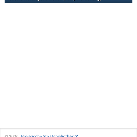
©
2026
Bayerische Staatsbibliothek