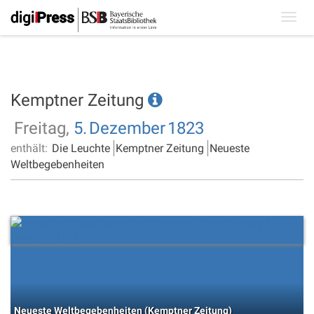
Toggl
navig
Kemptner Zeitung
Freitag,
5.
Dezember
1823
enthält:
Die Leuchte
Kemptner Zeitung
Neueste
Weltbegebenheiten
Neueste Weltbegebenheiten (Kemptner Zeitung)