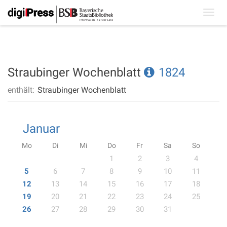
Toggl
navig
Straubinger Wochenblatt
1824
enthält:
Straubinger Wochenblatt
Januar
Mo
Di
Mi
Do
Fr
Sa
So
1
2
3
4
5
6
7
8
9
10
11
12
13
14
15
16
17
18
19
20
21
22
23
24
25
26
27
28
29
30
31