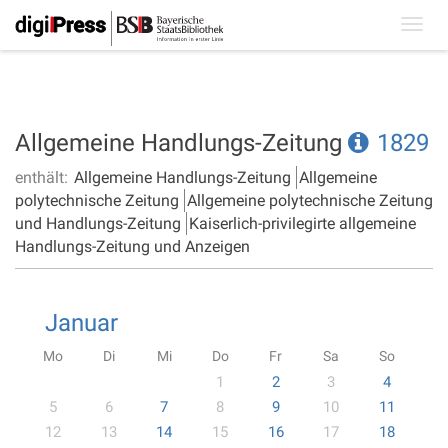
Toggl
navig
Allgemeine Handlungs-Zeitung
1829
enthält:
Allgemeine Handlungs-Zeitung
Allgemeine
polytechnische Zeitung
Allgemeine polytechnische Zeitung
und Handlungs-Zeitung
Kaiserlich-privilegirte allgemeine
Handlungs-Zeitung und Anzeigen
Januar
Mo
Di
Mi
Do
Fr
Sa
So
1
2
3
4
5
6
7
8
9
10
11
12
13
14
15
16
17
18