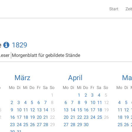
Start
Zei
e
1829
Leser
Morgenblatt für gebildete Stände
März
April
Ma
o
Mo
Di
Mi
Do
Fr
Sa
So
Mo
Di
Mi
Do
Fr
Sa
So
Mo
Di
1
1
2
3
4
5
2
3
4
5
6
7
8
6
7
8
9
10
11
12
4
5
5
9
10
11
12
13
14
15
13
14
15
16
17
18
19
11
12
2
16
17
18
19
20
21
22
20
21
22
23
24
25
26
18
19
23
24
25
26
27
28
29
27
28
29
30
25
26