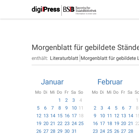
Morgenblatt für gebildete Ständ
enthält:
Literaturblatt
Morgenblatt für gebildete 
Januar
Februar
Mo
Di
Mi
Do
Fr
Sa
So
Mo
Di
Mi
Do
Fr
Sa
S
1
2
3
4
1
5
6
7
8
9
10
11
2
3
4
5
6
7
8
12
13
14
15
16
17
18
9
10
11
12
13
14
1
19
20
21
22
23
24
25
16
17
18
19
20
21
2
26
27
28
29
30
31
23
24
25
26
27
28