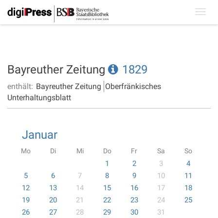
Toggl
navig
Bayreuther Zeitung
1829
enthält:
Bayreuther Zeitung
Oberfränkisches
Unterhaltungsblatt
Januar
Mo
Di
Mi
Do
Fr
Sa
So
1
2
3
4
5
6
7
8
9
10
11
12
13
14
15
16
17
18
19
20
21
22
23
24
25
26
27
28
29
30
31