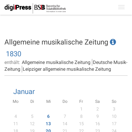
Toggl
navig
Allgemeine musikalische Zeitung
1830
enthält:
Allgemeine musikalische Zeitung
Deutsche Musik-
Zeitung
Leipziger allgemeine musikalische Zeitung
Januar
Mo
Di
Mi
Do
Fr
Sa
So
1
2
3
4
5
6
7
8
9
10
11
12
13
14
15
16
17
18
19
20
21
22
23
24