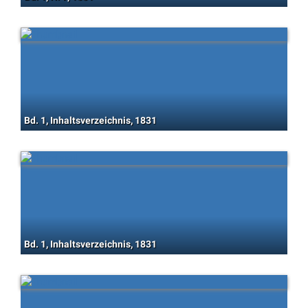
Bd. 1, Inhaltsverzeichnis, 1831
Bd. 1, Inhaltsverzeichnis, 1831