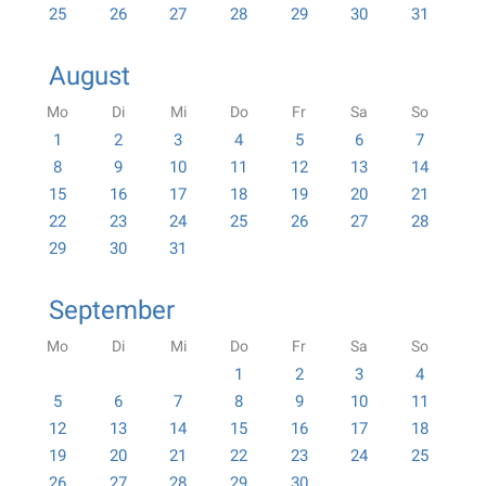
25
26
27
28
29
30
31
August
Mo
Di
Mi
Do
Fr
Sa
So
1
2
3
4
5
6
7
8
9
10
11
12
13
14
15
16
17
18
19
20
21
22
23
24
25
26
27
28
29
30
31
September
Mo
Di
Mi
Do
Fr
Sa
So
1
2
3
4
5
6
7
8
9
10
11
12
13
14
15
16
17
18
19
20
21
22
23
24
25
26
27
28
29
30