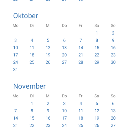
Oktober
Mo
Di
Mi
Do
Fr
Sa
So
1
2
3
4
5
6
7
8
9
10
11
12
13
14
15
16
17
18
19
20
21
22
23
24
25
26
27
28
29
30
31
November
Mo
Di
Mi
Do
Fr
Sa
So
1
2
3
4
5
6
7
8
9
10
11
12
13
14
15
16
17
18
19
20
21
22
23
24
25
26
27