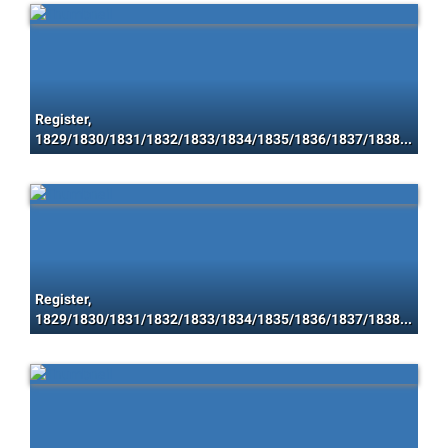
Register,
1829/1830/1831/1832/1833/1834/1835/1836/1837/1838/1839/1840/1841/1842/1843/1844/1845/1846/1847/1848
Register,
1829/1830/1831/1832/1833/1834/1835/1836/1837/1838/1839/1840/1841/1842/1843/1844/1845/1846/1847/1848