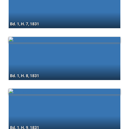
Bd. 1, H. 7, 1831
Bd. 1, H. 8, 1831
Bd. 1, H. 9, 1831