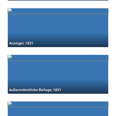
Anzeiger, 1831
Außerordentliche Beilage, 1831