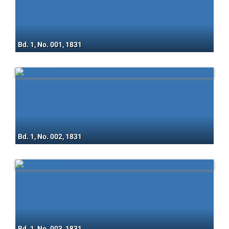
Bd. 1, No. 001, 1831
Bd. 1, No. 002, 1831
Bd. 1, No. 003, 1831