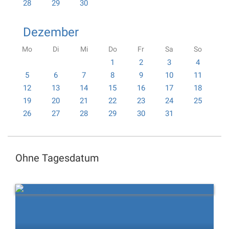
28
29
30
Dezember
Mo
Di
Mi
Do
Fr
Sa
So
1
2
3
4
5
6
7
8
9
10
11
12
13
14
15
16
17
18
19
20
21
22
23
24
25
26
27
28
29
30
31
Ohne Tagesdatum