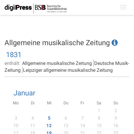
Toggl
navig
Allgemeine musikalische Zeitung
1831
enthält:
Allgemeine musikalische Zeitung
Deutsche Musik-
Zeitung
Leipziger allgemeine musikalische Zeitung
Januar
Mo
Di
Mi
Do
Fr
Sa
So
1
2
3
4
5
6
7
8
9
10
11
12
13
14
15
16
17
18
19
20
21
22
23