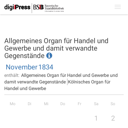
Toggl
navig
Allgemeines Organ für Handel und
Gewerbe und damit verwandte
Gegenstände
November
1834
enthält:
Allgemeines Organ für Handel und Gewerbe und
damit verwandte Gegenstände
Kölnisches Organ für
Handel und Gewerbe
Mo
Di
Mi
Do
Fr
Sa
So
1
2