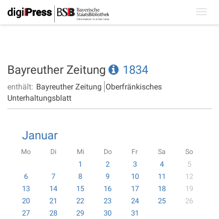
Toggl
navig
Bayreuther Zeitung
1834
enthält:
Bayreuther Zeitung
Oberfränkisches
Unterhaltungsblatt
Januar
Mo
Di
Mi
Do
Fr
Sa
So
1
2
3
4
5
6
7
8
9
10
11
12
13
14
15
16
17
18
19
20
21
22
23
24
25
26
27
28
29
30
31