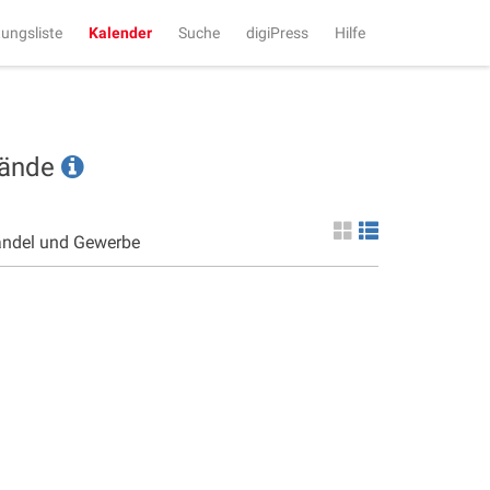
tungsliste
Kalender
Suche
digiPress
Hilfe
tände
andel und Gewerbe