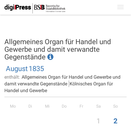
Toggl
navig
Allgemeines Organ für Handel und
Gewerbe und damit verwandte
Gegenstände
August
1835
enthält:
Allgemeines Organ für Handel und Gewerbe und
damit verwandte Gegenstände
Kölnisches Organ für
Handel und Gewerbe
Mo
Di
Mi
Do
Fr
Sa
So
1
2