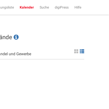
tungsliste
Kalender
Suche
digiPress
Hilfe
tände
andel und Gewerbe