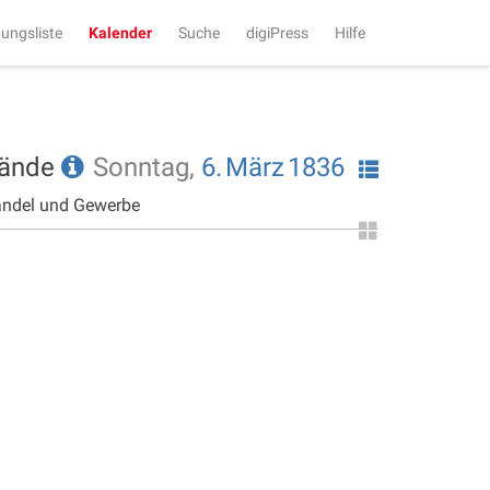
tungsliste
Kalender
Suche
digiPress
Hilfe
tände
Sonntag,
6.
März
1836
andel und Gewerbe