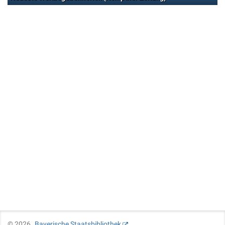
©
2026
Bayerische Staatsbibliothek