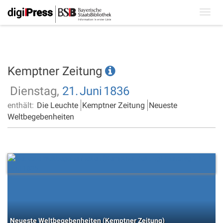
Toggl
navig
Kemptner Zeitung
Dienstag,
21.
Juni
1836
enthält:
Die Leuchte
Kemptner Zeitung
Neueste
Weltbegebenheiten
Neueste Weltbegebenheiten (Kemptner Zeitung)