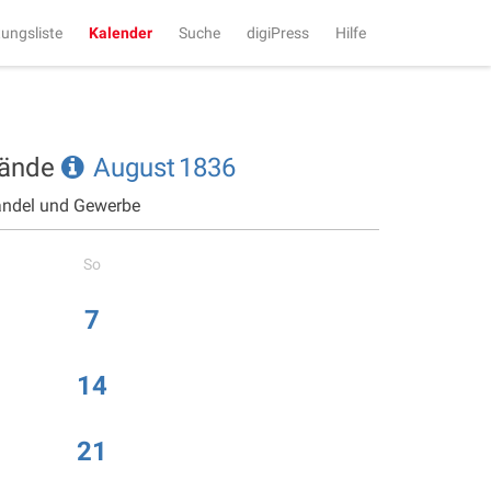
tungsliste
Kalender
Suche
digiPress
Hilfe
tände
August
1836
andel und Gewerbe
So
7
14
21