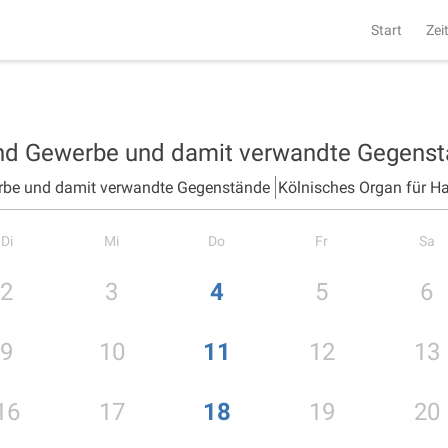
Start
Zei
und Gewerbe und damit verwandte Gegens
rbe und damit verwandte Gegenstände
Kölnisches Organ für H
Di
Mi
Do
Fr
Sa
2
3
4
5
6
9
10
11
12
13
16
17
18
19
20