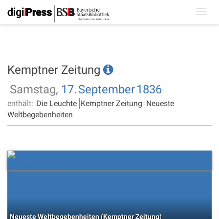
Toggl
navig
Kemptner Zeitung
Samstag,
17.
September
1836
enthält:
Die Leuchte
Kemptner Zeitung
Neueste
Weltbegebenheiten
Neueste Weltbegebenheiten (Kemptner Zeitung)