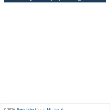
©
2026
Bayerische Staatsbibliothek