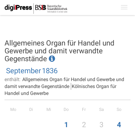
Toggl
navig
Allgemeines Organ für Handel und
Gewerbe und damit verwandte
Gegenstände
September
1836
enthält:
Allgemeines Organ für Handel und Gewerbe und
damit verwandte Gegenstände
Kölnisches Organ für
Handel und Gewerbe
Mo
Di
Mi
Do
Fr
Sa
So
1
2
3
4