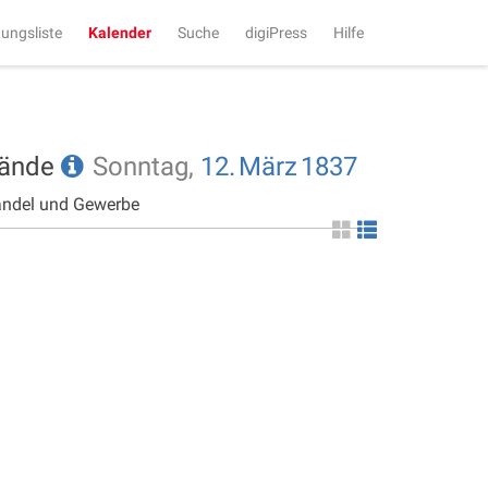
tungsliste
Kalender
Suche
digiPress
Hilfe
tände
Sonntag,
12.
März
1837
andel und Gewerbe