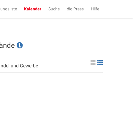
tungsliste
Kalender
Suche
digiPress
Hilfe
tände
andel und Gewerbe