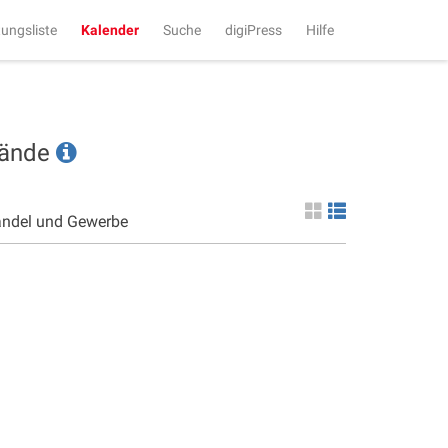
tungsliste
Kalender
Suche
digiPress
Hilfe
tände
andel und Gewerbe