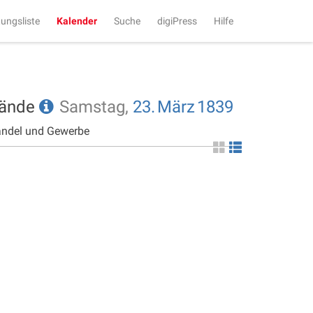
tungsliste
Kalender
Suche
digiPress
Hilfe
tände
Samstag,
23.
März
1839
andel und Gewerbe