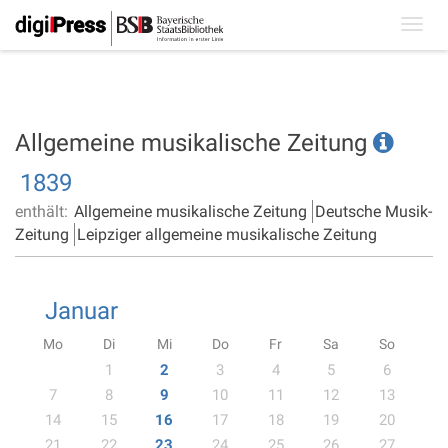
Toggl
navig
Allgemeine musikalische Zeitung
1839
enthält:
Allgemeine musikalische Zeitung
Deutsche Musik-
Zeitung
Leipziger allgemeine musikalische Zeitung
Januar
Mo
Di
Mi
Do
Fr
Sa
So
1
2
3
4
5
6
7
8
9
10
11
12
13
14
15
16
17
18
19
20
21
22
23
24
25
26
27