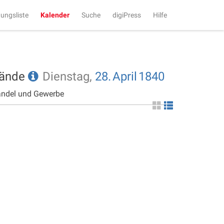
tungsliste
Kalender
Suche
digiPress
Hilfe
tände
Dienstag,
28.
April
1840
andel und Gewerbe