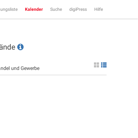
tungsliste
Kalender
Suche
digiPress
Hilfe
tände
andel und Gewerbe