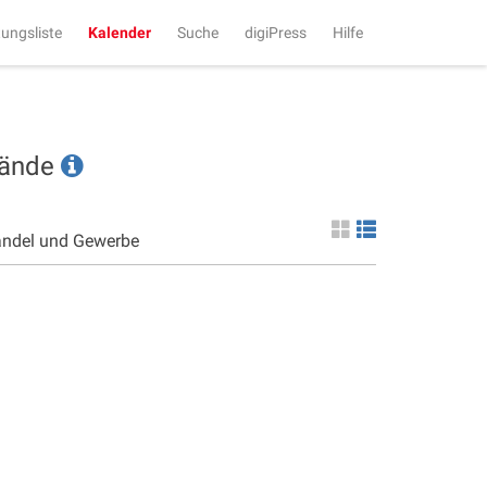
tungsliste
Kalender
Suche
digiPress
Hilfe
tände
andel und Gewerbe