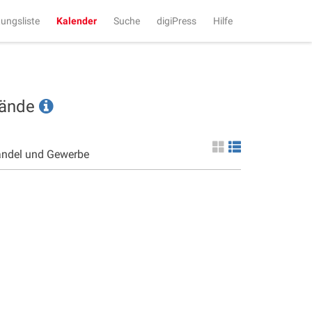
tungsliste
Kalender
Suche
digiPress
Hilfe
tände
andel und Gewerbe