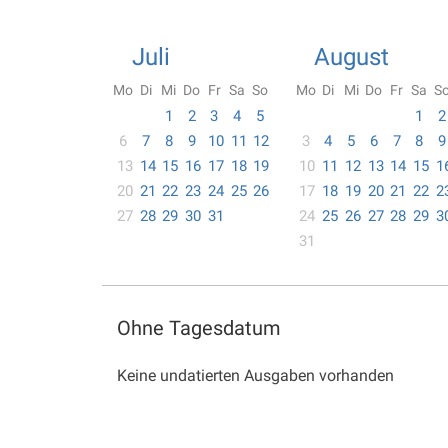
Juli
August
Mo
Di
Mi
Do
Fr
Sa
So
Mo
Di
Mi
Do
Fr
Sa
S
1
2
3
4
5
1
2
6
7
8
9
10
11
12
3
4
5
6
7
8
9
13
14
15
16
17
18
19
10
11
12
13
14
15
1
20
21
22
23
24
25
26
17
18
19
20
21
22
2
27
28
29
30
31
24
25
26
27
28
29
3
31
Ohne Tagesdatum
Keine undatierten Ausgaben vorhanden