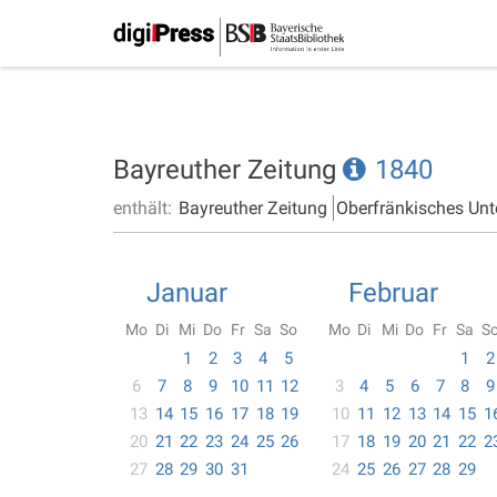
Bayreuther Zeitung
1840
enthält:
Bayreuther Zeitung
Oberfränkisches Unt
Januar
Februar
Mo
Di
Mi
Do
Fr
Sa
So
Mo
Di
Mi
Do
Fr
Sa
S
1
2
3
4
5
1
2
6
7
8
9
10
11
12
3
4
5
6
7
8
9
13
14
15
16
17
18
19
10
11
12
13
14
15
1
20
21
22
23
24
25
26
17
18
19
20
21
22
2
27
28
29
30
31
24
25
26
27
28
29