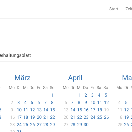
Start
Zei
erhaltungsblatt
März
April
Ma
o
Mo
Di
Mi
Do
Fr
Sa
So
Mo
Di
Mi
Do
Fr
Sa
So
Mo
Di
1
1
2
3
4
5
2
3
4
5
6
7
8
6
7
8
9
10
11
12
4
5
6
9
10
11
12
13
14
15
13
14
15
16
17
18
19
11
12
3
16
17
18
19
20
21
22
20
21
22
23
24
25
26
18
19
23
24
25
26
27
28
29
27
28
29
30
25
26