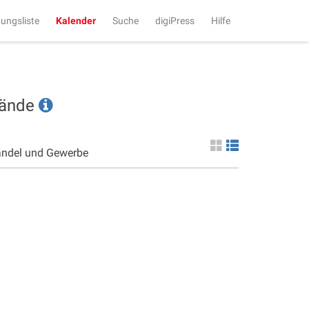
tungsliste
Kalender
Suche
digiPress
Hilfe
tände
andel und Gewerbe