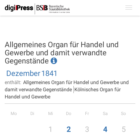
Toggl
navig
Allgemeines Organ für Handel und
Gewerbe und damit verwandte
Gegenstände
Dezember
1841
enthält:
Allgemeines Organ für Handel und Gewerbe und
damit verwandte Gegenstände
Kölnisches Organ für
Handel und Gewerbe
Mo
Di
Mi
Do
Fr
Sa
So
1
2
3
4
5