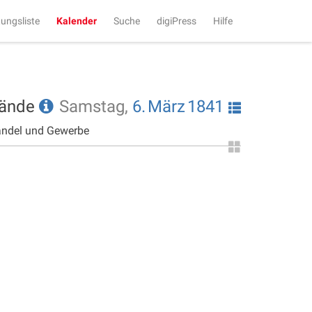
tungsliste
Kalender
Suche
digiPress
Hilfe
tände
Samstag,
6.
März
1841
andel und Gewerbe