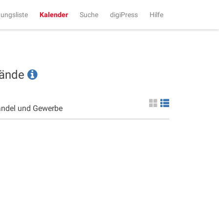
tungsliste
Kalender
Suche
digiPress
Hilfe
tände
andel und Gewerbe