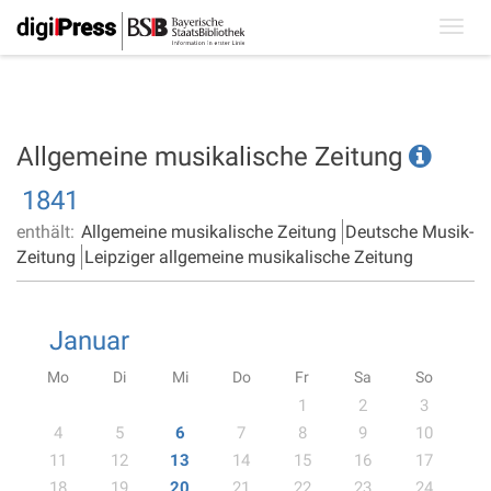
Toggl
navig
Allgemeine musikalische Zeitung
1841
enthält:
Allgemeine musikalische Zeitung
Deutsche Musik-
Zeitung
Leipziger allgemeine musikalische Zeitung
Januar
Mo
Di
Mi
Do
Fr
Sa
So
1
2
3
4
5
6
7
8
9
10
11
12
13
14
15
16
17
18
19
20
21
22
23
24