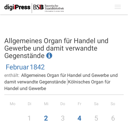
Toggl
navig
Allgemeines Organ für Handel und
Gewerbe und damit verwandte
Gegenstände
Februar
1842
enthält:
Allgemeines Organ für Handel und Gewerbe und
damit verwandte Gegenstände
Kölnisches Organ für
Handel und Gewerbe
Mo
Di
Mi
Do
Fr
Sa
So
1
2
3
4
5
6