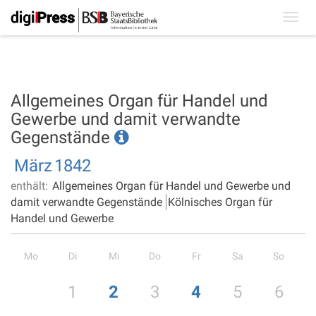
Toggl
navig
Allgemeines Organ für Handel und
Gewerbe und damit verwandte
Gegenstände
März
1842
enthält:
Allgemeines Organ für Handel und Gewerbe und
damit verwandte Gegenstände
Kölnisches Organ für
Handel und Gewerbe
Mo
Di
Mi
Do
Fr
Sa
So
1
2
3
4
5
6