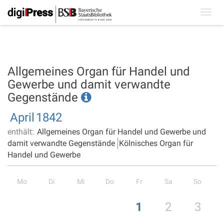
Toggl
navig
Allgemeines Organ für Handel und
Gewerbe und damit verwandte
Gegenstände
April
1842
enthält:
Allgemeines Organ für Handel und Gewerbe und
damit verwandte Gegenstände
Kölnisches Organ für
Handel und Gewerbe
Mo
Di
Mi
Do
Fr
Sa
So
1
2
3