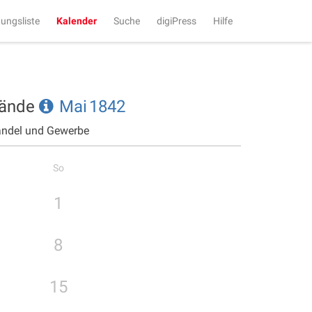
tungsliste
Kalender
Suche
digiPress
Hilfe
tände
Mai
1842
andel und Gewerbe
So
1
8
15