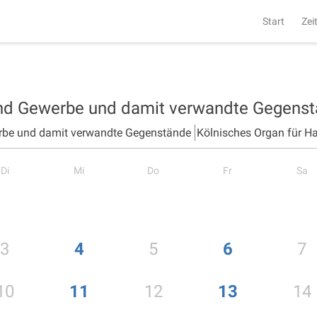
Start
Zei
und Gewerbe und damit verwandte Gegens
rbe und damit verwandte Gegenstände
Kölnisches Organ für H
Di
Mi
Do
Fr
Sa
3
4
5
6
7
10
11
12
13
14