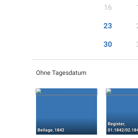
16
23
30
Ohne Tagesdatum
Register,
Beilage, 1842