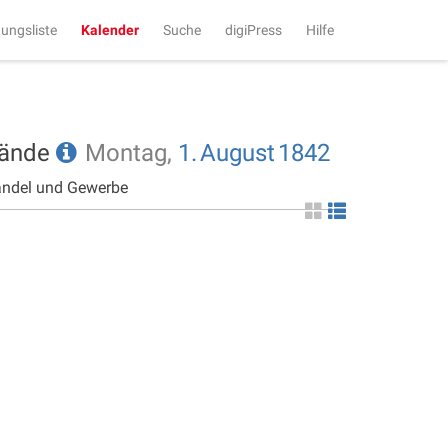
tungsliste
Kalender
Suche
digiPress
Hilfe
tände
Montag,
1.
August
1842
andel und Gewerbe