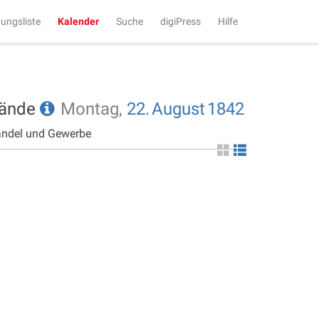
tungsliste
Kalender
Suche
digiPress
Hilfe
tände
Montag,
22.
August
1842
andel und Gewerbe