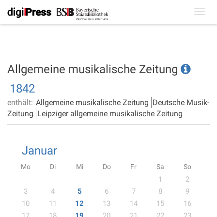
Toggl
navig
Allgemeine musikalische Zeitung
1842
enthält:
Allgemeine musikalische Zeitung
Deutsche Musik-
Zeitung
Leipziger allgemeine musikalische Zeitung
Januar
Mo
Di
Mi
Do
Fr
Sa
So
1
2
3
4
5
6
7
8
9
10
11
12
13
14
15
16
17
18
19
20
21
22
23